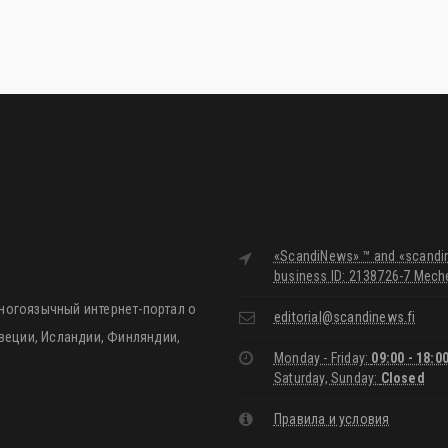
«ScandiNews» ™ and «scandine
business ID: 2138726-7 Meche
ногоязычный интернет-портал о
editorial@scandinews.fi
Швеции, Исландии, Финляндии,
Monday - Friday:
09:00 - 18:0
Saturday, Sunday:
Closed
Правила и условия