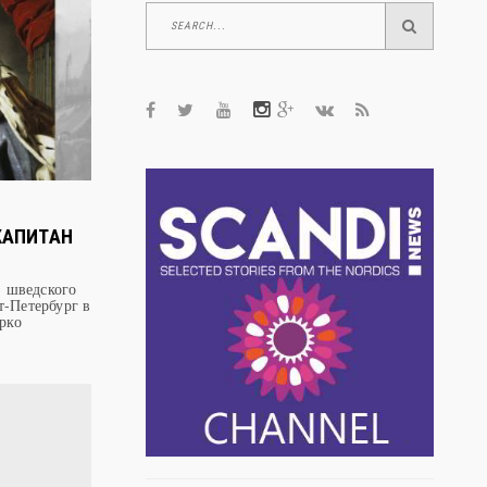
ScandiNews
СЕРГИЙ И ГЕРМАН ВАЛААМСКИЕ -
ОСНОВАТЕЛИ ВАЛААМСКОГО
МОНАСТЫРЯ
 КАПИТАН
, шведского
т-Петербург в
рко
ScandiNews
ШЕСТЬ ПРИЧИН ПОБЫВАТЬ В МУЗЕЕ
РЫБАЦКИЙ ДОМИК ИМПЕРАТОРА
АЛЕКСАНДРА III