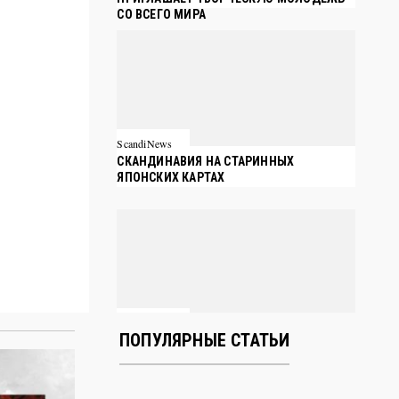
СО ВСЕГО МИРА
ScandiNews
СКАНДИНАВИЯ НА СТАРИННЫХ
ЯПОНСКИХ КАРТАХ
ScandiNews
ПОПУЛЯРНЫЕ СТАТЬИ
17 ВЕСКИХ ПРИЧИН БИЗНЕС-
ИММИГРИРОВАТЬ В ФИНЛЯНДИЮ