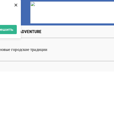
×
решить
US
ART&АDVENTURE