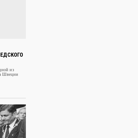
ScandiNews
​ФИНСКАЯ САУНА – ЭТО ТО, ЧЕГО
ЧЕЛОВЕЧЕСТВУ НЕ ХВАТАЕТ ДЛЯ
СЧАСТЬЯ
ВЕДСКОГО
дной из
та Швеции