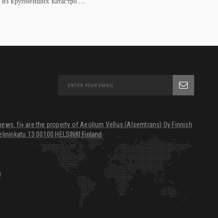
из крупнейших катастро ...
ws. fi» are the property of Aeolium Vellus (Alsemtrans) Oy Finnish
lininkatu 13 00100 HELSINKI Finland
0