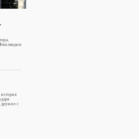
-
тора,
 Финляндии
 история
одаря
, дружил с