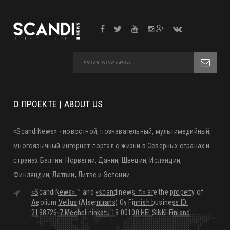
О ПРОЕКТЕ | ABOUT US
«ScandiNews» - новостной, познавательный, мультимедийный,
многоязычный интернет-портал о жизни в Северных странах и
странах Балтии: Норвегии, Дании, Швеции, Исландии,
Финляндии, Латвии, Литве и Эстонии
«ScandiNews» ™ and «scandinews. fi» are the property of
Aeolium Vellus (Alsemtrans) Oy Finnish business ID:
2138726-7 Mechelininkatu 13 00100 HELSINKI Finland
editorial@scandinews.fi