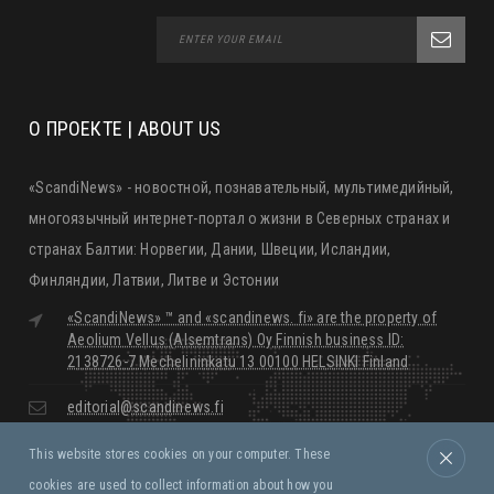
О ПРОЕКТЕ | ABOUT US
«ScandiNews» - новостной, познавательный, мультимедийный,
многоязычный интернет-портал о жизни в Северных странах и
странах Балтии: Норвегии, Дании, Швеции, Исландии,
Финляндии, Латвии, Литве и Эстонии
«ScandiNews» ™ and «scandinews. fi» are the property of
Aeolium Vellus (Alsemtrans) Oy Finnish business ID:
2138726-7 Mechelininkatu 13 00100 HELSINKI Finland
editorial@scandinews.fi
This website stores cookies on your computer. These
Monday - Friday:
09:00 - 18:00
cookies are used to collect information about how you