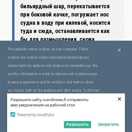
бильярдный шар, перекатывается
при боковой качке, погружает нос
судна в воду при килевой, носится
туда и сюда, останавливается как
бы для размышления, снова
принимается катиться, переносится
This website stores cookies on your computer. These
с одного конца судна на другой,
cookies are used to collect information about how you
вертится, ускользает, прячется,
interact with our website and allow us to remember you. We
становится на дыбы, бьётся обо всё
use this information in order to improve and customize your
вокруг, всё ломает, истребляет,
browsing experience and for analytics and metrics about
убивает. Это таран, разбивающий
our visitors both on this website and other media. To find out
корпус судна по своему капризу;
×
more about the cookies we use, see our Privacy Policy. If you
Разрешите сайту scandinews.fi отправлять
ужаснее всего то, что корпус –
вам уведомления на рабочий стол
decline, your information won’t be tracked when you visit this
деревянный, а таран – чугунный...»
Powered by SendPulse
website. A single cookie will be used in your browser to
remember your preference not to be tracked.
Разрешить
Запретить
Виктор Гюго. Роман «Девяносто