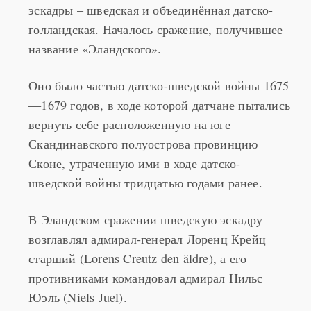
эскадры – шведская и объединённая датско-
голландская. Началось сражение, получившее
название «Эландского».
Оно было частью датско-шведской войны 1675
—1679 годов, в ходе которой датчане пытались
вернуть себе расположенную на юге
Скандинавского полуострова провинцию
Сконе, утраченную ими в ходе датско-
шведской войны тридцатью годами ранее.
В Эландском сражении шведскую эскадру
возглавлял адмирал-генерал Лоренц Крейц
старший (Lorens Creutz den äldre), а его
противниками командовал адмирал Нильс
Юэль (Niels Juel).