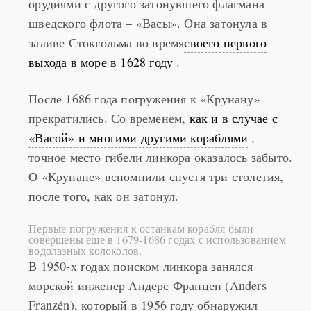
орудиями с другого затонувшего флагмана
шведского флота – «Васы». Она затонула в
заливе Стокгольма во время
своего первого
выхода в море в 1628 году
.
После 1686 года погружения к «Крунану»
прекратились. Со временем,
как и в случае с
«Васой» и многими другими кораблями
,
точное место гибели линкора оказалось забыто.
О «Крунане» вспомнили спустя три столетия,
после того, как он затонул.
Первые погружения к останкам корабля были
совершены еще в 1679-1686 годах с использованием
водолазных колоколов.
В 1950-х годах поиском линкора занялся
морской инженер Андерс Францен (Anders
Franzén), который в 1956 году обнаружил