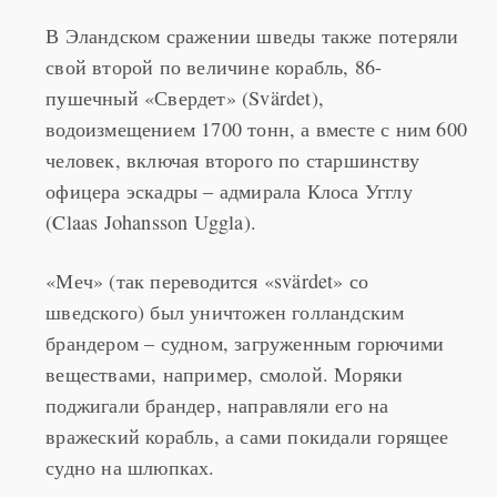
В Эландском сражении шведы также потеряли
свой второй по величине корабль, 86-
пушечный «Свердет» (Svärdet),
водоизмещением 1700 тонн, а вместе с ним 600
человек, включая второго по старшинству
офицера эскадры – адмирала Клоса Угглу
(Claas Johansson Uggla).
«Меч» (так переводится «svärdet» со
шведского) был уничтожен голландским
брандером – судном, загруженным горючими
веществами, например, смолой. Моряки
поджигали брандер, направляли его на
вражеский корабль, а сами покидали горящее
судно на шлюпках.