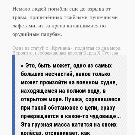
Немало людей погибли ещё до взрыва от
травм, причинённых тяжёлыми пушечными
лафетами, из-за крена катавшимися по
орудийным палубам.
Одна из статуй с «Крунана», поднятая со дна моря.
Вероятно, изображающая короля Карла X Густава .
« Это, быть может, одно из самых
больших несчастий, какое только
может произойти на военном судне,
находящемся на полном ходу, в
открытом море. Пушка, сорвавшаяся
при такой обстановке с цепи, сразу
превращается в какое-то чудовище...
Эта грузная масса катится на своих
колёсах, отскакивает, как