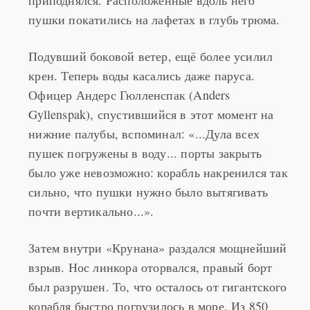
приподнялся. Расположенные вдоль него
пушки покатились на лафетах в глубь трюма.
Подувший боковой ветер, ещё более усилил
крен. Теперь воды касались даже паруса.
Офицер Андерс Гюлленспак (Anders
Gyllenspak), спустившийся в этот момент на
нижние палубы, вспоминал: «...Дула всех
пушек погружены в воду... порты закрыть
было уже невозможно: корабль накренился так
сильно, что пушки нужно было вытягивать
почти вертикально...».
Затем внутри «Крунана» раздался мощнейший
взрыв. Нос линкора оторвался, правый борт
был разрушен. То, что осталось от гигантского
корабля быстро погрузилось в море. Из 850