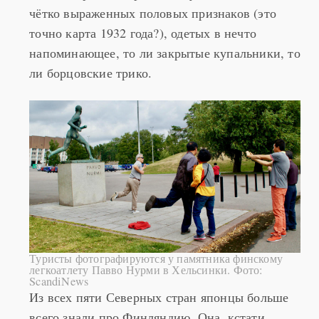
чётко выраженных половых признаков (это
точно карта 1932 года?), одетых в нечто
напоминающее, то ли закрытые купальники, то
ли борцовские трико.
Туристы фотографируются у памятника финскому
легкоатлету Павво Нурми в Хельсинки. Фото:
ScandiNews
Из всех пяти Северных стран японцы больше
всего знали про Финляндию. Она, кстати,