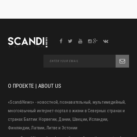
О ПРОЕКТЕ | ABOUT US
«ScandiNews» - новостной, познавательный, мультимедийный,
многоязычный интернет-портал о жизни в Северных странах и
странах Балтии: Норвегии, Дании, Швеции, Исландии,
Финляндии, Латвии, Литве и Эстонии
«ScandiNews» ™ and «scandinews. fi» are the property of
Aeolium Vellus (Alsemtrans) Oy Finnish business ID: