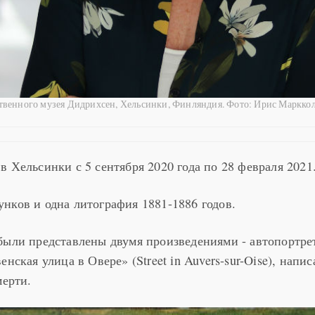
твенного музея Дидрихсен, Хельсинки, Финляндия. Фото: Ирис Маркко
 Хельсинки с 5 сентября 2020 года по 28 февраля 2021
нков и одна литография 1881-1886 годов.
были представлены двумя произведениями - автопортре
енская улица в Овере» (Street in Auvers-sur-Oise), напи
мерти.