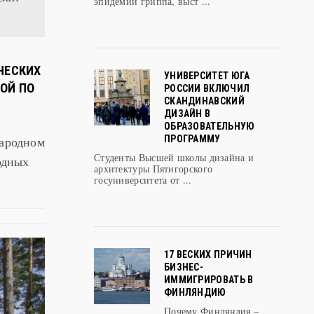
эпидемии гриппа, выст ...
ЧЕСКИХ
УНИВЕРСИТЕТ ЮГА
Й ПО
РОССИИ ВКЛЮЧИЛ
СКАНДИНАВСКИЙ
ДИЗАЙН В
ОБРАЗОВАТЕЛЬНУЮ
народном
ПРОГРАММУ
Студенты Высшей школы дизайна и
одных
архитектуры Пятигорского
госуниверситета от ...
17 ВЕСКИХ ПРИЧИН
БИЗНЕС-
ИММИГРИРОВАТЬ В
ФИНЛЯНДИЮ
Почему Финляндия –