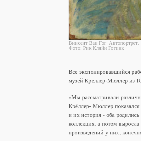
Винсент Ван Гог. Автопортрет.
Фото: Рик Кляйн Готинк
Все экспонировавшийся раб
музей Крёллер-Мюллер из Г
«Мы рассматривали различны
Крёллер- Мюллер показался
и их история - оба родились 
коллекция, а потом выросла 
произведений у них, конечно
наших международных шедев