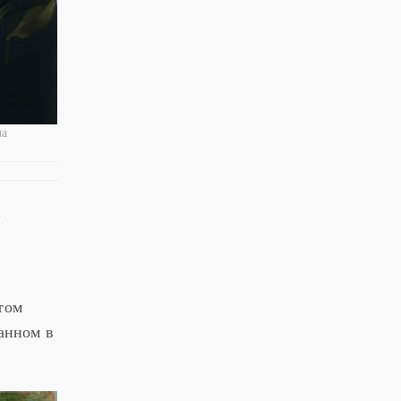
ла
.
том
санном в