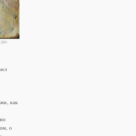
нды.
вил
жи, как
я
тво
ом, о
р,