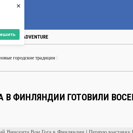
×
решить
US
ART&АDVENTURE
а Мюда Мечева
|
А В ФИНЛЯНДИИ ГОТОВИЛИ ВОС