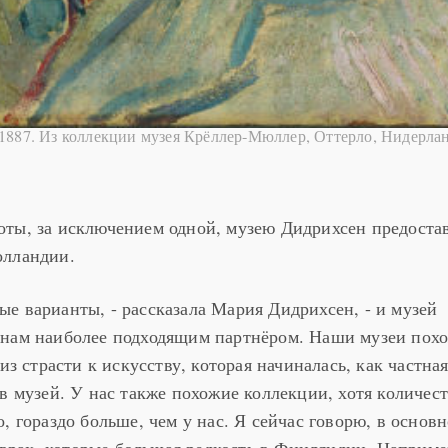
 1887. Из коллекции музея Крёллер-Мюллер, Оттерло, Нидерла
оты, за исключением одной, музею Дидрихсен предоста
олландии.
е варианты, - рассказала Мария Дидрихсен, - и музей
 нам наиболее подходящим партнёром. Наши музеи похо
из страсти к искусству, которая начиналась, как частна
в музей. У нас также похожие коллекции, хотя количес
, гораздо больше, чем у нас. Я сейчас говорю, в основн
рах, которые большая редкость в Финляндии. Наприме