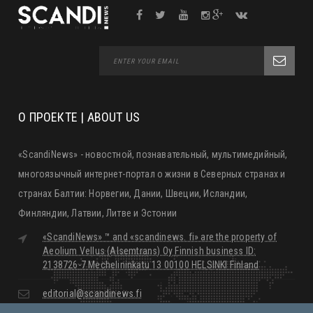
О ПРОЕКТЕ | ABOUT US
«ScandiNews» - новостной, познавательный, мультимедийный,
многоязычный интернет-портал о жизни в Северных странах и
странах Балтии: Норвегии, Дании, Швеции, Исландии,
Финляндии, Латвии, Литве и Эстонии
«ScandiNews» ™ and «scandinews. fi» are the property of
Aeolium Vellus (Alsemtrans) Oy Finnish business ID:
2138726-7 Mechelininkatu 13 00100 HELSINKI Finland