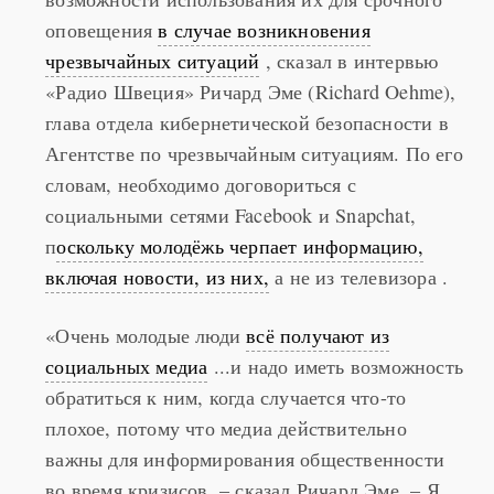
соглашение с социальными сетями
о
возможности использования их для срочного
оповещения
в случае возникновения
чрезвычайных ситуаций
, сказал в интервью
«Радио Швеция» Ричард Эме (Richard Oehme),
глава отдела кибернетической безопасности в
Агентстве по чрезвычайным ситуациям. По его
словам, необходимо договориться с
социальными сетями Facebook и Snapchat,
п
оскольку молодёжь черпает информацию,
включая новости, из них,
а не из телевизора .
«Очень молодые люди
всё получают из
социальных медиа
...и надо иметь возможность
обратиться к ним, когда случается что-то
плохое, потому что медиа действительно
важны для информирования общественности