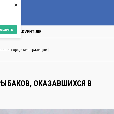
×
решить
US
ART&АDVENTURE
новые го
|
РЫБАКОВ, ОКАЗАВШИХСЯ В