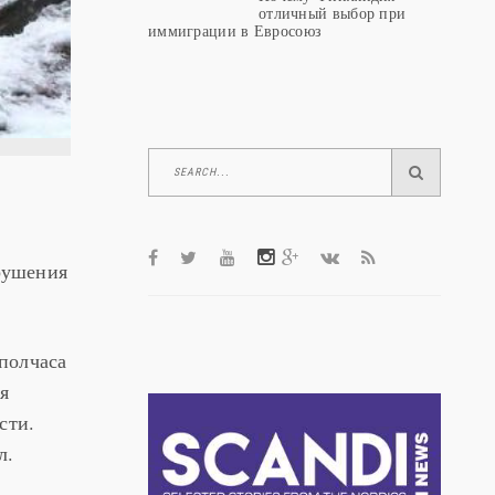
отличный выбор при
иммиграции в Евросоюз
крушения
 полчаса
я
сти.
л.