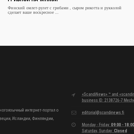
Финский омлет-рулет с грибами , сыром рикотта и рукколой
сделает ваше воскресное ...
«ScandiNews» ™ and «scandine
business ID: 2138726-7 Meche
ногоязычный интернет-портал о
editorial@scandinews.fi
Швеции, Исландии, Финляндии,
Monday - Friday:
09:00 - 18:0
Saturday, Sunday:
Closed