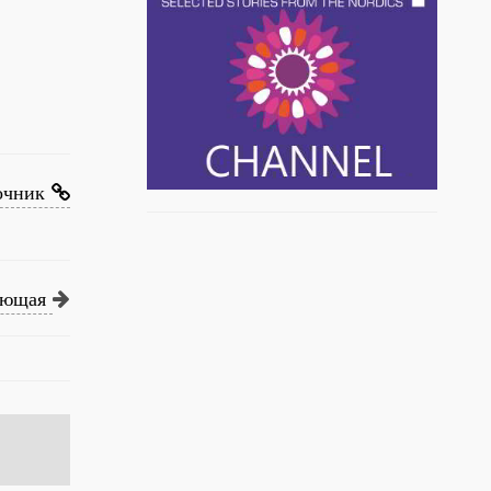
очник
ующая