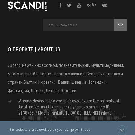
О ПРОЕКТЕ | ABOUT US
«ScandiNews» - новостной, познавательный, мультимедийный,
многоязычный интернет-портал о жизни в Северных странах и
странах Балтии: Норвегии, Дании, Швеции, Исландии,
Финляндии, Латвии, Литве и Эстонии
«ScandiNews» ™ and «scandinews. fi» are the property of
Aeolium Vellus (Alsemtrans) Oy Finnish business ID:
2138726-7 Mechelininkatu 13 00100 HELSINKI Finland
editorial@scandinews.fi
This website stores cookies on your computer. These