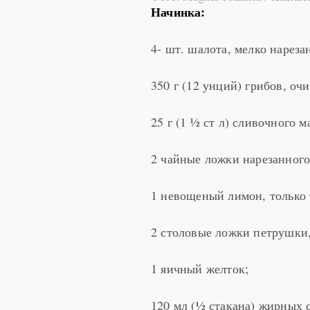
Начинка:
4- шт. шалота, мелко нареза
350 г (12 унций) грибов, оч
25 г (1 ½ ст л) сливочного м
2 чайные ложки нарезанного
1 невощеный лимон, только 
2 столовые ложки петрушки,
1 яичный желток;
120 мл (½ стакана) жирных 