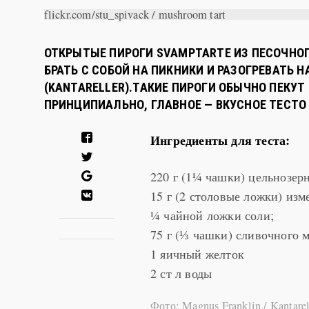
flickr.com/stu_spivack / mushroom tart
ОТКРЫТЫЕ ПИРОГИ SVAMPTARTE ИЗ ПЕСОЧНОГ
БРАТЬ С СОБОЙ НА ПИКНИКИ И РАЗОГРЕВАТЬ Н
(KANTARELLER).ТАКИЕ ПИРОГИ ОБЫЧНО ПЕКУТ
ПРИНЦИПИАЛЬНО, ГЛАВНОЕ — ВКУСНОЕ ТЕСТО
Ингредиенты для теста:
220 г (1¼ чашки) цельнозерн
15 г (2 столовые ложки) изм
¼ чайной ложки соли;
75 г (⅓ чашки) сливочного м
1 яичный желток
2 ст л воды
Фото: Magnus Franklin / Kantarel