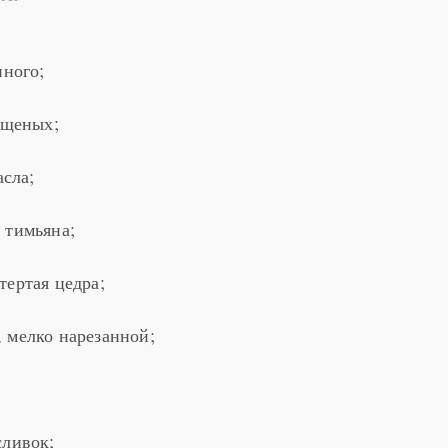
нного;
ищеных;
асла;
 тимьяна;
тертая цедра;
 мелко нарезанной;
сливок;