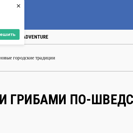
×
решить
US
ART&АDVENTURE
 новые городские традиции
|
И ГРИБАМИ ПО-ШВЕД