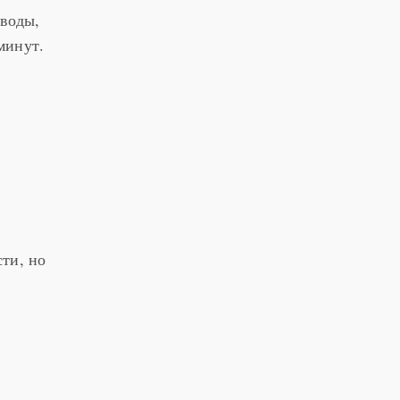
 воды,
минут.
сти, но