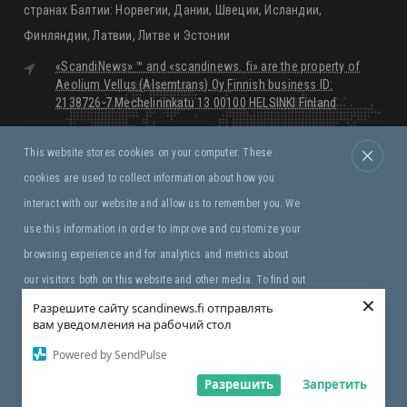
Финляндии, Латвии, Литве и Эстонии
«ScandiNews» ™ and «scandinews. fi» are the property of
Aeolium Vellus (Alsemtrans) Oy Finnish business ID:
2138726-7 Mechelininkatu 13 00100 HELSINKI Finland
editorial@scandinews.fi
Monday - Friday:
09:00 - 18:00
This website stores cookies on your computer. These
Saturday, Sunday:
Closed
cookies are used to collect information about how you
interact with our website and allow us to remember you. We
Правила и условия
use this information in order to improve and customize your
browsing experience and for analytics and metrics about
our visitors both on this website and other media. To find out
×
Copyright © «ScandiNews» ™ Aeolium Vellus (Alsemtrans)
more about the cookies we use, see our Privacy Policy. If you
Разрешите сайту scandinews.fi отправлять
Oy
вам уведомления на рабочий стол
decline, your information won’t be tracked when you visit this
Powered by SendPulse
website. A single cookie will be used in your browser to
remember your preference not to be tracked.
Разрешить
Запретить