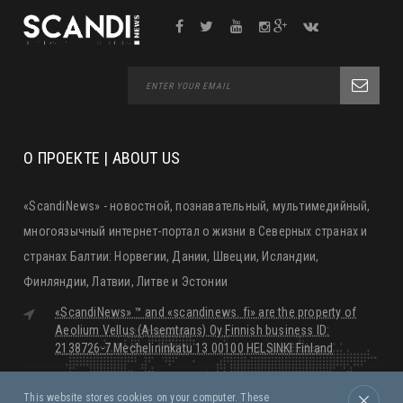
О ПРОЕКТЕ | ABOUT US
«ScandiNews» - новостной, познавательный, мультимедийный,
многоязычный интернет-портал о жизни в Северных странах и
странах Балтии: Норвегии, Дании, Швеции, Исландии,
Финляндии, Латвии, Литве и Эстонии
«ScandiNews» ™ and «scandinews. fi» are the property of
Aeolium Vellus (Alsemtrans) Oy Finnish business ID:
2138726-7 Mechelininkatu 13 00100 HELSINKI Finland
editorial@scandinews.fi
Monday - Friday:
09:00 - 18:00
This website stores cookies on your computer. These