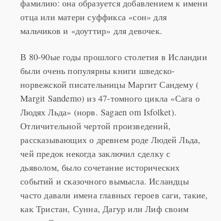
отца или матери суффикса «сон» для
мальчиков и «доуттир» для девочек.
В 80-90ые годы прошлого столетия в Исландии
были очень популярны книги шведско-
норвежской писательницы Маргит Сандему (
Margit Sandemo) из 47-томного цикла «Сага о
Людях Льда» (норв. Sagaen om Isfolket).
Отличительной чертой произведений,
рассказывающих о древнем роде Людей Льда,
чей предок некогда заключил сделку с
дьяволом, было сочетание исторических
событий и сказочного вымысла. Исландцы
часто давали имена главных героев саги, такие,
как Тристан, Сунна, Дагур или Лиф своим
детям. Скандинавская писательница,