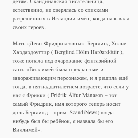
естественно, не сверялась со списками
разрешённых в Исландии имён, когда называла
своих героев.
Мать «Девы Фридриксовны», Берглинд Хольм
Хардардоуттир ( Berglind Hólm Harðardóttir ),
тоже попала под очарование фэнтазийной
саги. «Виллимей была прекрасным и
завораживающим персонажем, и я решила ещё
тогда, в пятнадцатилетнем возрасте, что если у
нас с Фрикки ( Friðrik Álfur Mánason – тот
самый Фридрик, имя которого теперь носит
дочь Берглинд – прим. ScandiNews) когда-
нибудь был бы ребёнок, я назвала бы его
Виллимей».
«Тогда все читали эти книги», – соглашается