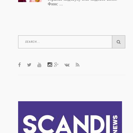
Сима напоминает известную во многих
странах медовуху или медовое вино.
Финс ...