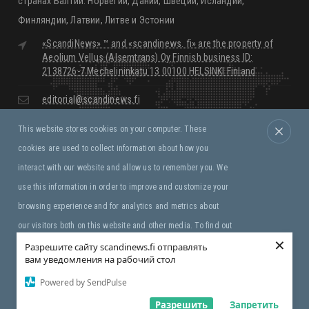
многоязычный интернет-портал о жизни в Северных странах и
странах Балтии: Норвегии, Дании, Швеции, Исландии,
Финляндии, Латвии, Литве и Эстонии
«ScandiNews» ™ and «scandinews. fi» are the property of
Aeolium Vellus (Alsemtrans) Oy Finnish business ID:
2138726-7 Mechelininkatu 13 00100 HELSINKI Finland
editorial@scandinews.fi
This website stores cookies on your computer. These
Monday - Friday:
09:00 - 18:00
cookies are used to collect information about how you
Saturday, Sunday:
Closed
interact with our website and allow us to remember you. We
use this information in order to improve and customize your
Правила и условия
browsing experience and for analytics and metrics about
our visitors both on this website and other media. To find out
×
more about the cookies we use, see our Privacy Policy. If you
Разрешите сайту scandinews.fi отправлять
вам уведомления на рабочий стол
Copyright © «ScandiNews» ™ Aeolium Vellus (Alsemtrans)
decline, your information won’t be tracked when you visit this
Oy
Powered by SendPulse
website. A single cookie will be used in your browser to
remember your preference not to be tracked.
Разрешить
Запретить