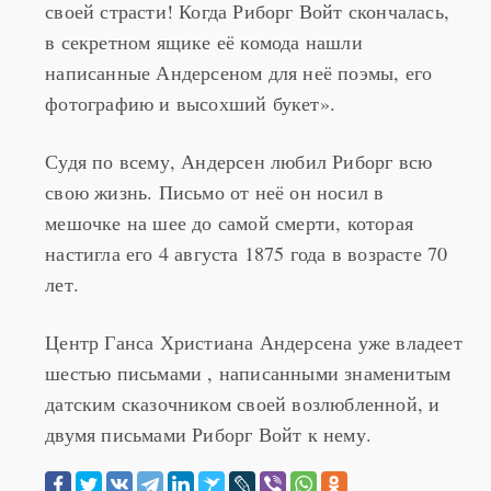
Если бы он только знал, что был не одинок в
своей страсти! Когда Риборг Войт скончалась,
в секретном ящике её комода нашли
написанные Андерсеном для неё поэмы, его
фотографию и высохший букет».
Судя по всему, Андерсен любил Риборг всю
свою жизнь. Письмо от неё он носил в
мешочке на шее до самой смерти, которая
настигла его 4 августа 1875 года в возрасте 70
лет.
Центр Ганса Христиана Андерсена уже владеет
шестью письмами , написанными знаменитым
датским сказочником своей возлюбленной, и
двумя письмами Риборг Войт к нему.