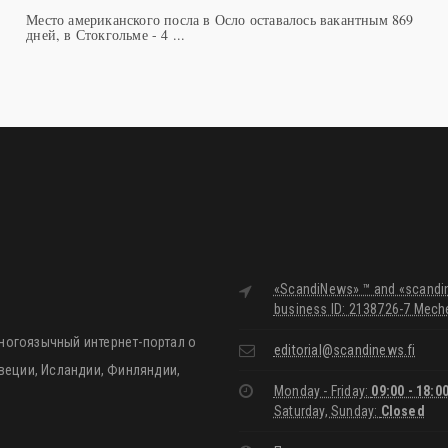
Место американского посла в Осло оставалось вакантным 869
дней, в Стокгольме - 4 ...
«ScandiNews» ™ and «scandine
business ID: 2138726-7 Meche
ногоязычный интернет-портал о
editorial@scandinews.fi
Швеции, Исландии, Финляндии,
Monday - Friday:
09:00 - 18:0
Saturday, Sunday:
Closed