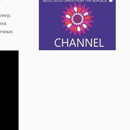
онер.
 ни
бычных