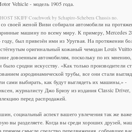
otor Vehicle - модель 1905 года.
ST SKIFF Coachwork by Schapiro-Schebera Chassis no.
 со своей женой Виви собирали автомобили на протяж
аринные машину по всему миру. К примеру, Mercedes 2
 году, был привезён ими из Уругвая. На протяжении бо
истёгнутым оригинальный кожаный чемодан Louis Vuitto
ние довоенным автомобилям, поскольку по их мнению, 
 было сродни искусству. «Как только производители с
ованием аэродинамической трубы, все они стали выгляд
ли сами выбирать, как будут выглядеть их машины,» -
сен, журналисту Джо Бризу из издания Classic Driver,
ллекцию перед распродажей.
ашин, социальный аспект вашего увлечения так же важе
орую вы разделяете. Когда вы среди хороших друзей, ма
 в прямом смысле средство передвижения, собравшее ва