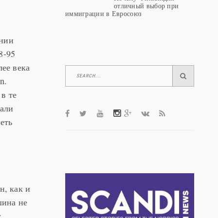
отличный выбор при
иммиграции в Евросоюз
ении
8-95
лее века
n.
в те
тали
еть
н, как и
шина не
с