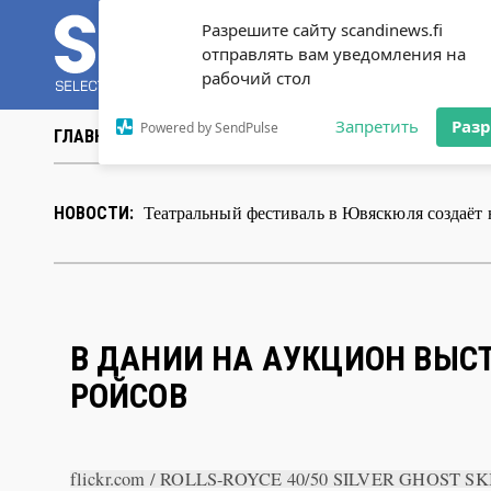
Разрешите сайту scandinews.fi
отправлять вам уведомления на
рабочий стол
Запретить
Раз
Powered by SendPulse
ГЛАВНАЯ
НОВОСТИ
СТАТЬИ
ВИДЕО
ABOUT 
Театральный фестиваль в Ювяскюля создаёт
НОВОСТИ:
В ДАНИИ НА АУКЦИОН ВЫС
РОЙСОВ
flickr.com / ROLLS-ROYCE 40/50 SILVER GHOST SKI