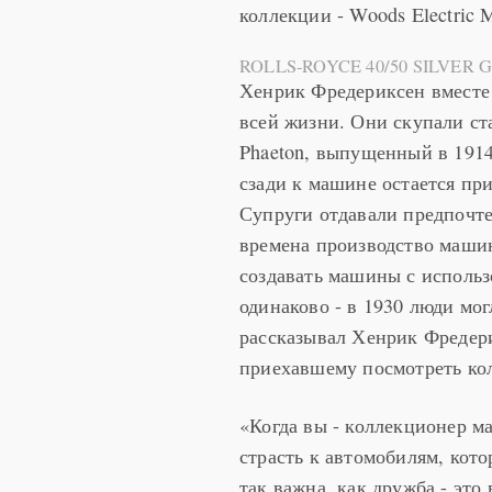
коллекции - Woods Electric M
ROLLS-ROYCE 40/50 SILVER GHO
Хенрик Фредериксен вместе
всей жизни. Они скупали ст
Phaeton, выпущенный в 1914
сзади к машине остается пр
Супруги отдавали предпочте
времена производство машин
создавать машины с использ
одинаково - в 1930 люди мог
рассказывал Хенрик Фредерик
приехавшему посмотреть ко
«Когда вы - коллекционер м
страсть к автомобилям, кот
так важна, как дружба - это