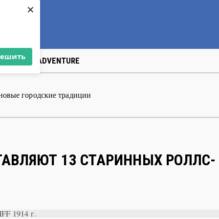
×
решить
US
ART&АDVENTURE
 новые городские традиции
|
ТАВЛЯЮТ 13 СТАРИННЫХ РОЛЛС-
FF 1914 г.