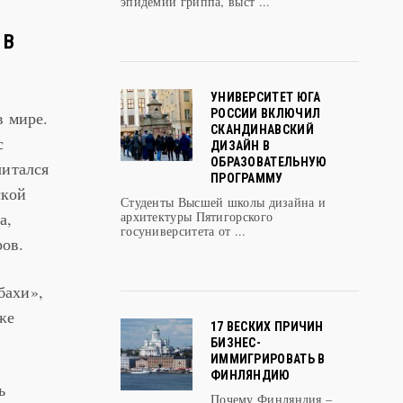
эпидемии гриппа, выст ...
 В
УНИВЕРСИТЕТ ЮГА
РОССИИ ВКЛЮЧИЛ
в мире.
СКАНДИНАВСКИЙ
с
ДИЗАЙН В
ОБРАЗОВАТЕЛЬНУЮ
читался
ПРОГРАММУ
ской
Студенты Высшей школы дизайна и
а,
архитектуры Пятигорского
госуниверситета от ...
ров.
бахи»,
же
17 ВЕСКИХ ПРИЧИН
БИЗНЕС-
ИММИГРИРОВАТЬ В
ФИНЛЯНДИЮ
ь
Почему Финляндия –