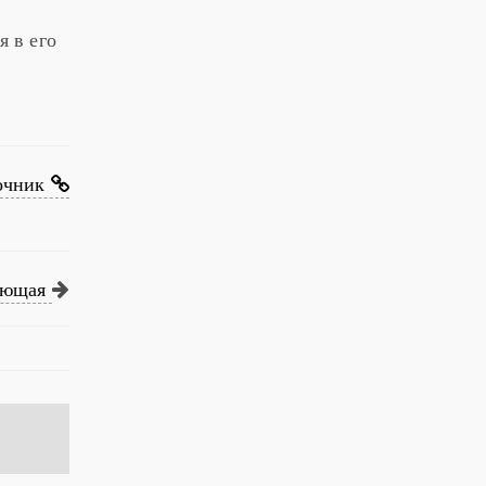
я в его
очник
ующая