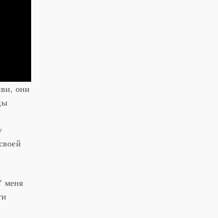
иви, они
цы
у
своей
У меня
ти