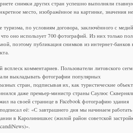
ернете снимки других стран успешно выполняли главну
нкретное место, изображённое на картинке, значения не
е туризма, по условиям договора, заключённого с меди
 что оно использует 700 фотографий. Из них только по
ной, поэтому публикация снимков из интернет-банков 
кта.
й всплеск комментариев. Пользователи литовского сегм
стали выкладывать фотографии популярных
разных стран, подписывая их, как туристические объек
динился даже премьер-министр страны Саулюс Сквернял
ложил на своей странице в Facebook фотографию здания
подписал её: «С завтрашнего дня мы начинаем работать
ании в Каролинишкес (жилой район советской застрой
candiNews)».