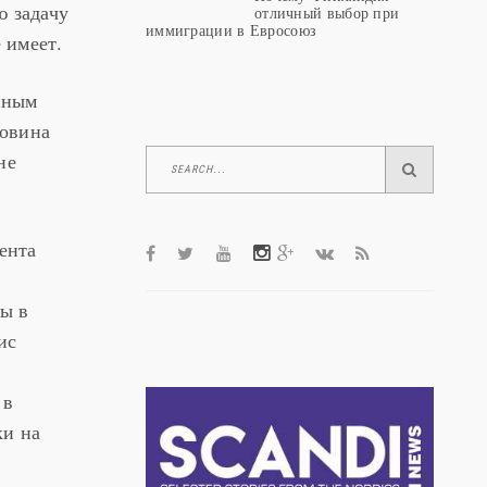
ю задачу
отличный выбор при
иммиграции в Евросоюз
 имеет.
йным
ловина
не
ента
ты в
ис
 в
ки на