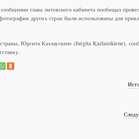
, сообщении глава литовского кабинета пообещал прове
 фотографии других стран были использованы для прив
страны, Юргита Казлаускене (Jurgita Kazlauskiene), со
тставку.
Ист
След