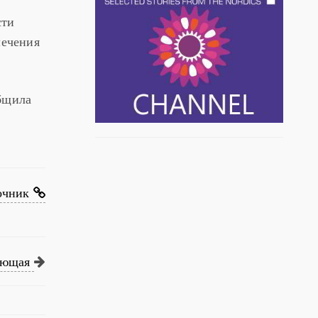
сти
лечения
общила
очник
ующая