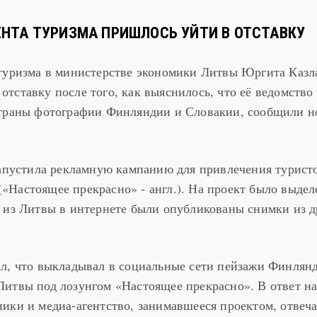
НТА ТУРИЗМА ПРИШЛОСЬ УЙТИ В ОТСТАВКУ
 туризма в министерстве экономики Литвы Юргита Казл
в отставку после того, как выяснилось, что её ведомство
страны фотографии Финляндии и Словакии, сообщили н
запустила рекламную кампанию для привлечения турист
» («Настоящее прекрасно» - англ.). На проект было выдел
 из Литвы в интернете были опубликованы снимки из д
л, что выкладывал в социальные сети пейзажи Финлян
итвы под лозунгом «Настоящее прекрасно». В ответ н
ики и медиа-агентство, занимавшееся проектом, отвеча