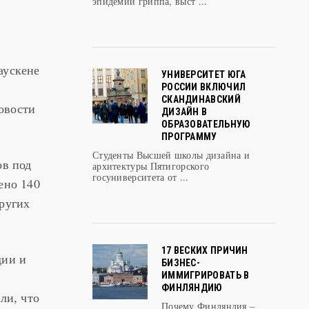
эпидемии гриппа, выст ...
аускене
УНИВЕРСИТЕТ ЮГА
РОССИИ ВКЛЮЧИЛ
СКАНДИНАВСКИЙ
овости
ДИЗАЙН В
ОБРАЗОВАТЕЛЬНУЮ
ПРОГРАММУ
Студенты Высшей школы дизайна и
ов под
архитектуры Пятигорского
госуниверситета от ...
ено 140
ругих
17 ВЕСКИХ ПРИЧИН
дии и
БИЗНЕС-
а
ИММИГРИРОВАТЬ В
ФИНЛЯНДИЮ
ли, что
Почему Финляндия –