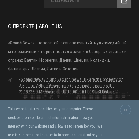
О ПРОЕКТЕ | ABOUT US
«ScandiNews» - новостной, познавательный, мультимедийный,
многоязычный интернет-портал о жизни в Северных странах и
странах Балтии: Норвегии, Дании, Швеции, Исландии,
Финляндии, Латвии, Литве и Эстонии
«ScandiNews» ™ and «scandinews. fi» are the property of
Aeolium Vellus (Alsemtrans) Oy Finnish business ID:
2138726-7 Mechelininkatu 13 00100 HELSINKI Finland
editorial@scandinews.fi
This website stores cookies on your computer. These
Monday - Friday:
09:00 - 18:00
cookies are used to collect information about how you
Saturday, Sunday:
Closed
interact with our website and allow us to remember you. We
use this information in order to improve and customize your
Правила и условия