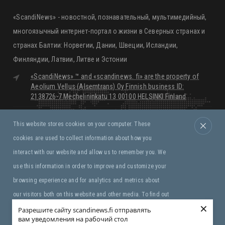
«ScandiNews» - новостной, познавательный, мультимедийный,
многоязычный интернет-портал о жизни в Северных странах и
странах Балтии: Норвегии, Дании, Швеции, Исландии,
Финляндии, Латвии, Литве и Эстонии
«ScandiNews» ™ and «scandinews. fi» are the property of
Aeolium Vellus (Alsemtrans) Oy Finnish business ID:
2138726-7 Mechelininkatu 13 00100 HELSINKI Finland
editorial@scandinews.fi
This website stores cookies on your computer. These
Monday - Friday:
09:00 - 18:00
cookies are used to collect information about how you
Saturday, Sunday:
Closed
interact with our website and allow us to remember you. We
use this information in order to improve and customize your
Правила и условия
browsing experience and for analytics and metrics about
our visitors both on this website and other media. To find out
×
more about the cookies we use, see our Privacy Policy. If you
Разрешите сайту scandinews.fi отправлять
вам уведомления на рабочий стол
Copyright © «ScandiNews» ™ Aeolium Vellus (Alsemtrans)
decline, your information won’t be tracked when you visit this