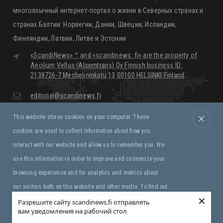
«ScandiNews» - новостной, познавательный, мультимедийный,
многоязычный интернет-портал о жизни в Северных странах и
странах Балтии: Норвегии, Дании, Швеции, Исландии,
Финляндии, Латвии, Литве и Эстонии
«ScandiNews» ™ and «scandinews. fi» are the property of
Aeolium Vellus (Alsemtrans) Oy Finnish business ID:
2138726-7 Mechelininkatu 13 00100 HELSINKI Finland
editorial@scandinews.fi
This website stores cookies on your computer. These
Monday - Friday:
09:00 - 18:00
cookies are used to collect information about how you
Saturday, Sunday:
Closed
interact with our website and allow us to remember you. We
use this information in order to improve and customize your
Правила и условия
browsing experience and for analytics and metrics about
our visitors both on this website and other media. To find out
×
more about the cookies we use, see our Privacy Policy. If you
Разрешите сайту scandinews.fi отправлять
вам уведомления на рабочий стол
Copyright © «ScandiNews» ™ Aeolium Vellus (Alsemtrans)
decline, your information won’t be tracked when you visit this
Oy