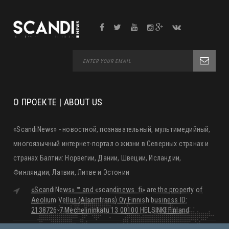
О ПРОЕКТЕ | ABOUT US
«ScandiNews» - новостной, познавательный, мультимедийный,
многоязычный интернет-портал о жизни в Северных странах и
странах Балтии: Норвегии, Дании, Швеции, Исландии,
Финляндии, Латвии, Литве и Эстонии
«ScandiNews» ™ and «scandinews. fi» are the property of
Aeolium Vellus (Alsemtrans) Oy Finnish business ID:
2138726-7 Mechelininkatu 13 00100 HELSINKI Finland