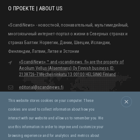
О ПРОЕКТЕ | ABOUT US
«ScandiNews» - новостной, познавательный, мультимедийный,
многоязычный интернет-портал о жизни в Северных странах и
странах Балтии: Норвегии, Дании, Швеции, Исландии,
Финляндии, Латвии, Литве и Эстонии
«ScandiNews» ™ and «scandinews. fi» are the property of
Aeolium Vellus (Alsemtrans) Oy Finnish business ID:
2138726-7 Mechelininkatu 13 00100 HELSINKI Finland
editorial@scandinews.fi
This website stores cookies on your computer. These
Monday - Friday:
09:00 - 18:00
cookies are used to collect information about how you
Saturday, Sunday:
Closed
interact with our website and allow us to remember you. We
use this information in order to improve and customize your
Правила и условия
browsing experience and for analytics and metrics about