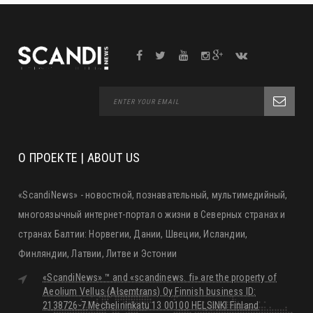
О ПРОЕКТЕ | ABOUT US
«ScandiNews» - новостной, познавательный, мультимедийный,
многоязычный интернет-портал о жизни в Северных странах и
странах Балтии: Норвегии, Дании, Швеции, Исландии,
Финляндии, Латвии, Литве и Эстонии
«ScandiNews» ™ and «scandinews. fi» are the property of
Aeolium Vellus (Alsemtrans) Oy Finnish business ID:
2138726-7 Mechelininkatu 13 00100 HELSINKI Finland