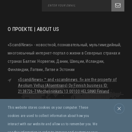
О ПРОЕКТЕ | ABOUT US
«ScandiNews» - новостной, познавательный, мультимедийный,
многоязычный интернет-портал о жизни в Северных странах и
странах Балтии: Норвегии, Дании, Швеции, Исландии,
Финляндии, Латвии, Литве и Эстонии
«ScandiNews» ™ and «scandinews. fi» are the property of
Aeolium Vellus (Alsemtrans) Oy Finnish business ID:
2138726-7 Mechelininkatu 13 00100 HELSINKI Finland
editorial@scandinews.fi
Monday - Friday:
09:00 - 18:00
This website stores cookies on your computer. These
Saturday, Sunday:
Closed
cookies are used to collect information about how you
interact with our website and allow us to remember you. We
Правила и условия