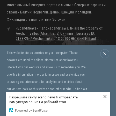
многоязычный интернет-портал о жизни в Северных странах и
странах Балтии: Норвегии, Дании, Швеции, Исландии,
Финляндии, Латвии, Литве и Эстонии
«ScandiNews» ™ and «scandinews. fi» are the property of
Aeolium Vellus (Alsemtrans) Oy Finnish business ID:
2138726-7 Mechelininkatu 13 00100 HELSINKI Finland
editorial@scandinews.fi
This website stores cookies on your computer. These
Monday - Friday:
09:00 - 18:00
cookies are used to collect information about how you
Saturday, Sunday:
Closed
interact with our website and allow us to remember you. We
use this information in order to improve and customize your
Правила и условия
browsing experience and for analytics and metrics about
our visitors both on this website and other media. To find out
×
more about the cookies we use, see our Privacy Policy. If you
Разрешите сайту scandinews.fi отправлять
вам уведомления на рабочий стол
Copyright © «ScandiNews» ™ Aeolium Vellus (Alsemtrans)
decline, your information won’t be tracked when you visit this
Oy
Powered by SendPulse
website. A single cookie will be used in your browser to