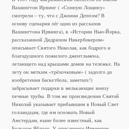
Вашингтон Ирвинг ( «Сонную Лощину»
смотрели – ту, что с Джонни Деппом? В
основу сценария лёг один из рассказов
Вашингтона Ирвинга), в «Истории Нью-Йорка,
рассказанной Дидрихом Никербокером»
описывает Святого Николая, как бодрого и
благодушного пожилого джентльмена,
летающего над крышами домов на тележке. На
лету он метким «трёхочковым» ( задолго до
изобретения баскетбола, заметьте!)
забрасывает подарки в мелькающие внизу
печные трубы. В том же произведении Святой
Николай указывает прибывшим в Новый Свет
голландцам, где им основать Новый
Амстердам, ныне более известный, как
Большое Яблоко. У описанного Ирвингом