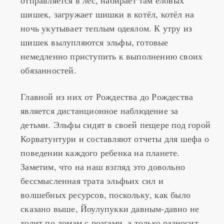
отправляется в лес, набирает там еловых
шишек, загружает шишки в котёл, котёл на
ночь укутывает теплым одеялом. К утру из
шишек вылупляются эльфы, готовые
немедленно приступить к выполнению своих
обязанностей.
Главной из них от Рождества до Рождества
является дистанционное наблюдение за
детьми. Эльфы сидят в своей пещере под горой
Корватунтури и составляют отчеты для шефа о
поведении каждого ребенка на планете.
Заметим, что на наш взгляд это довольно
бессмысленная трата эльфьих сил и
волшебных ресурсов, поскольку, как было
сказано выше, Йоулупукки давным-давно не
ходит по домам с розгами, а только разносит