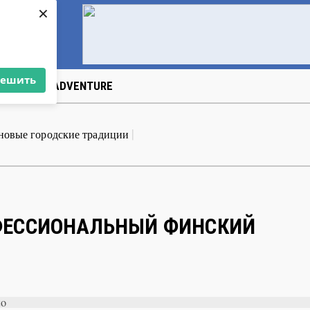
×
решить
US
ART&АDVENTURE
ОФЕССИОНАЛЬНЫЙ ФИНСКИЙ
to