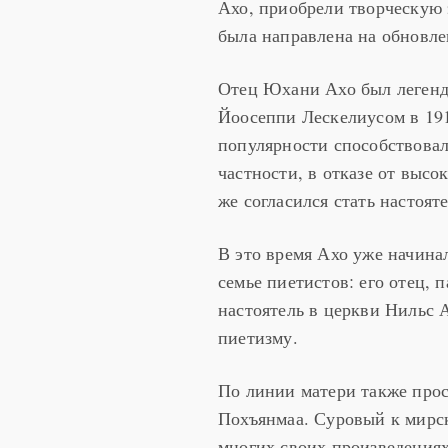
Ахо, приобрели творческую 
была направлена на обновл
Отец Юхани Ахо был легенд
Йоосеппи Лескелиусом в 191
популярности способствовал
частности, в отказе от высо
же согласился стать настоят
В это время Ахо уже начина
семье пиетистов: его отец,
настоятель в церкви Нильс 
пиетизму.
По линии матери также про
Похъянмаа. Суровый к мирск
многих своих произведениях