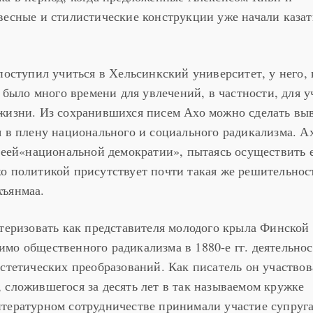
весные и стилистические конструкции уже начали казат
поступил учиться в Хельсинкский университет, у него, 
, было много времени для увлечений, в частности, для у
жизни. Из сохранившихся писем Ахо можно сделать выв
я в плену национального и социального радикализма. А
идеей«национальной демократии», пытаясь осуществить 
о политикой присутствует почти такая же решительност
хъянмаа.
ктеризовать как представителя молодого крыла Финской
мо общественного радикализма в 1880-е гг. деятельнос
эстетических преобразований. Как писатель он участвов
 сложившегося за десять лет в так называемом кружке
тературном сотрудничестве принимали участие супруг