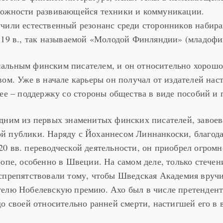
можности развивающейся техники и коммуникации.
чили естественный резонанс среди сторонников набир
 19 в., так называемой «Молодой Финляндии» (младофи
альным финским писателем, и он относительно хорошо
вом. Уже в начале карьеры он получал от издателей нас
нее – поддержку со стороны общества в виде пособий и 
дним из первых знаменитых финских писателей, завоев
й публики. Наряду с Йоханнесом Линнанкоски, благод
0 вв. переводческой деятельности, он приобрел огромн
ропе, особенно в Швеции. На самом деле, только стечен
спрепятствовали тому, чтобы Шведская Академия вруч
телю Нобелевскую премию. Ахо был в числе претендент
о своей относительно ранней смерти, настигшей его в 