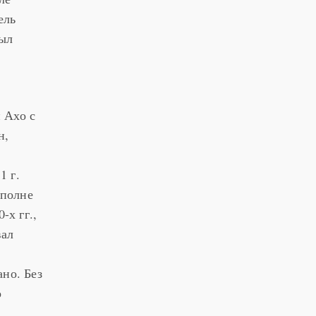
ель
был
 Ахо с
н,
1 г.
вполне
-х гг.,
вал
но. Без
о