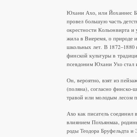
Юхани Ахо, или Йоханнес Б
провел большую часть детст
окрестности Кольонвирта и 
жила в Виеремя, о природе 
школьных лет. В 1872–1880 
финской культуры в традиц
псевдоним Юхани Ухо стал и
Он, вероятно, взят из пейза
(поляна), согласно финско-
травой или молодым лесом п
Ахо как писатель соединил 
влиянием Похъянмаа, родины
роды Теодора Бруфельдта и 