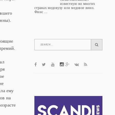
известную во многих
странах медовуху или медовое вино.
Финс ...
авшего
нны).
тоящие
премий.
ал
аря
ое
ие
ила ему
ов на
возрасте