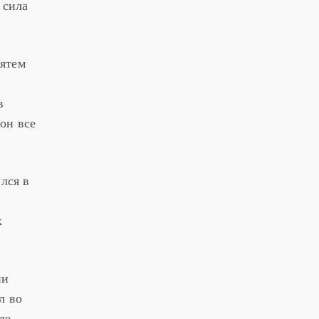
 сила
ятем
в
 он все
лся в
к
ии
л во
ле