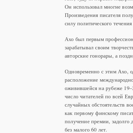
Он использовал многие воз
Произведения писателя полу
силу политического течения
Ахо был первым профессион
зарабатывал своим творчест
авторские гонорары, а позд
Одновременно с этим Ахо, о
расположение международно
оживившейся на рубеже 19–2
число читателей по всей Ев
случайных обстоятельств во
как первому финскому писа
получение премии, задолго д
без малого 60 лет.