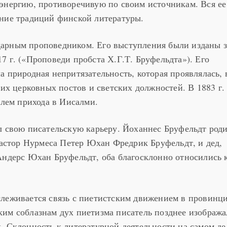
энергию, противоречивую по своим источникам. Вся ее
ение традиций финской литературы.
арным проповедником. Его выступления были изданы з
7 г. («Проповеди пробста Х.Г.Т. Бруфельдта»). Его
а природная непритязательность, которая проявлялась, 
ких церковных постов и светских должностей. В 1883 г.
елем прихода в Иисалми.
л свою писательскую карьеру. Йоханнес Бруфельдт роди
 пастор Нурмеса Петер Юхан Фредрик Бруфельдт, и дед,
Андерс Юхан Бруфельдт, оба благосклонно относились 
слеживается связь с пиетистским движением в провинц
им соблазнам дух пиетизма писатель позднее изобража
. Склонность к литературной деятельности на самом де