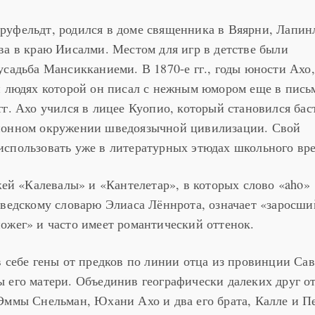
руфельдт, родился в доме священника в Вяярни, Лапин
ва в краю Иисалми. Местом для игр в детстве были
усадьба Мансикканиеми. В 1870-е гг., годы юности Ахо,
и людях которой он писал с нежным юмором еще в пись
гг. Ахо учился в лицее Куопио, который становился ба
ионном окружении шведоязычной цивилизации. Свой
спользовать уже в литературных этюдах школьного вр
жей «Калевалы» и «Кантелетар», в которых слово «aho»
шведскому словарю Элиаса Лённрота, означает «заросши
ожег» и часто имеет романтический оттенок.
в себе гены от предков по линии отца из провинции Сав
 его матери. Объединив географически далеких друг от
Эммы Снельман, Юхани Ахо и два его брата, Калле и П