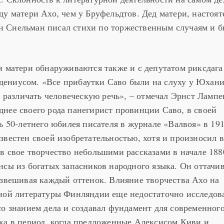
ду матери Ахо, чем у Бруфельдтов. Дед матери, настоят
 Снельман писал стихи по торжественным случаям и 
и матери обнаруживаются также и с депутатом риксдага
ениусом. «Все прибаутки Саво были на слуху у Юхани
л различать человеческую речь», – отмечал Эрнст Лампе
нее своего рода панегирист провинции Саво, в своей
ь 50-летнего юбилея писателя в журнале «Валвоя» в 191
звестен своей изобретательностью, хотя и произносил 
 свое творчество небольшими рассказами в начале 1880
нсы из богатых запасников народного языка. Он оттачи
взвешивая каждый оттенок. Влияние творчества Ахо на
ной литературы Финляндии еще недостаточно исследова
со знанием дела и создавал фундамент для современног
ка в период, когда предложенные Алексисом Киви и