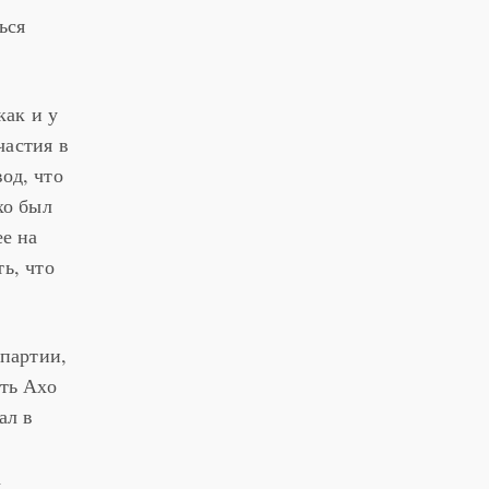
ься
как и у
частия в
од, что
хо был
ее на
ь, что
 партии,
ть Ахо
ал в
а