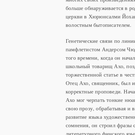
больше обнаруживается в ро
церкви в Хюрюнсалми Йохан
волостным бытописателем.
Генетические связи по лини
памфлетистом Андерсом Чюд
того времени, когда он нача
школьный товарищ Ахо, позд
торжественной статье в чест
Отец Ахо, священник, был и
корректные проповеди. Начав
Ахо мог черпать тонкие нюа
свою прозу, обрабатывая и 
развитие языка художествен
сомнения, он строил фразы 
литературного финского язы