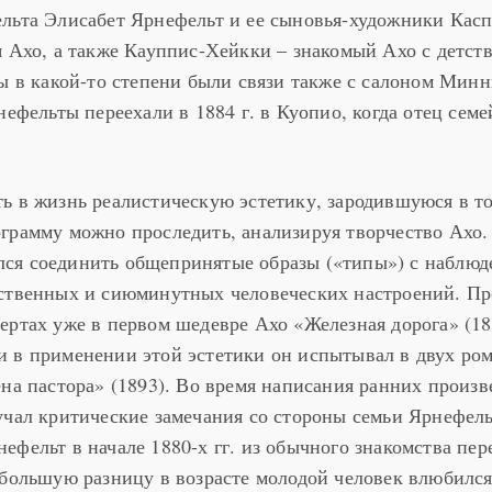
льта Элисабет Ярнефельт и ее сыновья-художники Касп
я Ахо, а также Кауппис-Хейкки – знакомый Ахо с детст
пы в какой-то степени были связи также с салоном Мин
нефельты переехали в 1884 г. в Куопио, когда отец семе
ь в жизнь реалистическую эстетику, зародившуюся в т
грамму можно проследить, анализируя творчество Ахо.
ся соединить общепринятые образы («типы») с наблю
ественных и сиюминутных человеческих настроений. П
ертах уже в первом шедевре Ахо «Железная дорога» (18
 в применении этой эстетики он испытывал в двух ро
ена пастора» (1893). Во время написания ранних произ
учал критические замечания со стороны семьи Ярнефель
ефельт в начале 1880-х гг. из обычного знакомства пер
 большую разницу в возрасте молодой человек влюбился