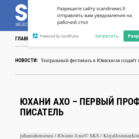
Разрешите сайту scandinews.fi
отправлять вам уведомления на
рабочий стол
Запретить
Раз
Powered by SendPulse
ГЛАВНАЯ
НОВОСТИ
СТАТЬИ
ВИДЕО
ABOUT 
Теа
|
НОВОСТИ:
ЮХАНИ АХО – ПЕРВЫЙ ПР
ПИСАТЕЛЬ
juhaniahonseura / Юхани Ахо/© SKS / Kirjallisuusarkis