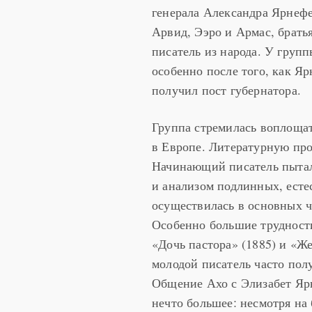
генерала Александра Ярнефе
Арвид, Ээро и Армас, брать
писатель из народа. У груп
особенно после того, как Яр
получил пост губернатора.
Группа стремилась воплощат
в Европе. Литературную про
Начинающий писатель пытал
и анализом подлинных, ест
осуществилась в основных ч
Особенно большие трудности
«Дочь пастора» (1885) и «Ж
молодой писатель часто пол
Общение Ахо с Элизабет Ярн
нечто большее: несмотря на