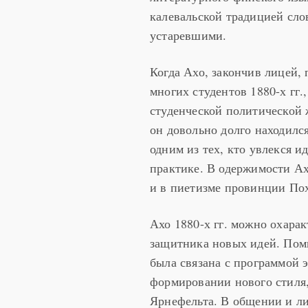
калевальской традицией сло
устаревшими.
Когда Ахо, закончив лицей, 
многих студентов 1880-х гг.
студенческой политической 
он довольно долго находилс
одним из тех, кто увлекся 
практике. В одержимости Ах
и в пиетизме провинции По
Ахо 1880-х гг. можно охара
защитника новых идей. Поми
была связана с программой 
формировании нового стиля,
Ярнефельта. В общении и ли