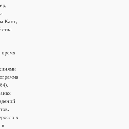
ер,
ва
ны Кант,
йства
о время
дениями
рограмма
84).
манах
ведений
тов.
еросло в
 в