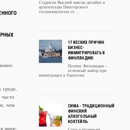
Студенты Высшей школы дизайна и
архитектуры Пятигорского
госуниверситета от ...
ЕННОГО
УРНЫХ
17 ВЕСКИХ ПРИЧИН
БИЗНЕС-
ИММИГРИРОВАТЬ В
ФИНЛЯНДИЮ
 можно
Почему Финляндия –
отличный выбор при
иммиграции в Евросоюз
 среде,
 часто
е, чем
СИМА - ТРАДИЦИОННЫЙ
ФИНСКИЙ
АЛКОГОЛЬНЫЙ
КОКТЕЙЛЬ
я мире.
Сима напоминает