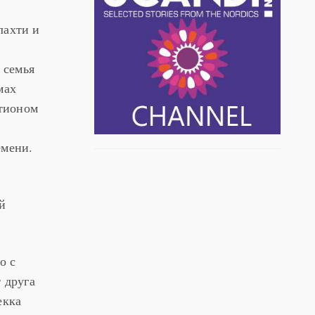
лахти и
 семья
мах
стионом
емени.
й
о с
 друга
екка