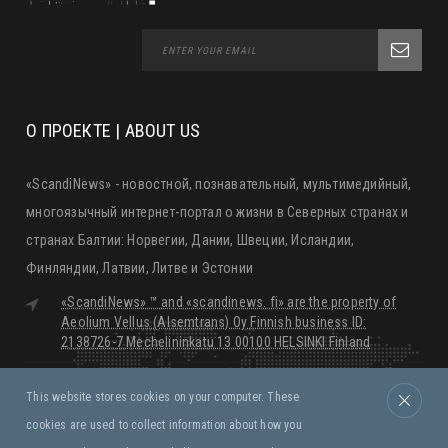
О ПРОЕКТЕ | ABOUT US
«ScandiNews» - новостной, познавательный, мультимедийный,
многоязычный интернет-портал о жизни в Северных странах и
странах Балтии: Норвегии, Дании, Швеции, Исландии,
Финляндии, Латвии, Литве и Эстонии
«ScandiNews» ™ and «scandinews. fi» are the property of
Aeolium Vellus (Alsemtrans) Oy Finnish business ID:
2138726-7 Mechelininkatu 13 00100 HELSINKI Finland
editorial@scandinews.fi
This website stores cookies on your computer. These
Monday - Friday:
09:00 - 18:00
cookies are used to collect information about how you
Saturday, Sunday:
Closed