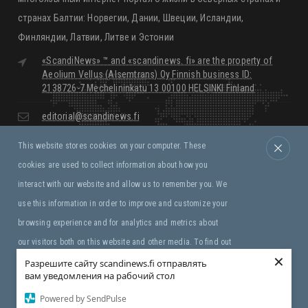
многоязычный интернет-портал о жизни в Северных странах и
странах Балтии: Норвегии, Дании, Швеции, Исландии,
Финляндии, Латвии, Литве и Эстонии
«ScandiNews» ™ and «scandinews. fi» are the property of
Aeolium Vellus (Alsemtrans) Oy Finnish business ID:
2138726-7 Mechelininkatu 13 00100 HELSINKI Finland
editorial@scandinews.fi
This website stores cookies on your computer. These
Monday - Friday:
09:00 - 18:00
cookies are used to collect information about how you
Saturday, Sunday:
Closed
interact with our website and allow us to remember you. We
use this information in order to improve and customize your
Правила и условия
browsing experience and for analytics and metrics about
our visitors both on this website and other media. To find out
×
more about the cookies we use, see our Privacy Policy. If you
Разрешите сайту scandinews.fi отправлять
вам уведомления на рабочий стол
Copyright © «ScandiNews» ™ Aeolium Vellus (Alsemtrans)
decline, your information won’t be tracked when you visit this
Oy
Powered by SendPulse
website. A single cookie will be used in your browser to