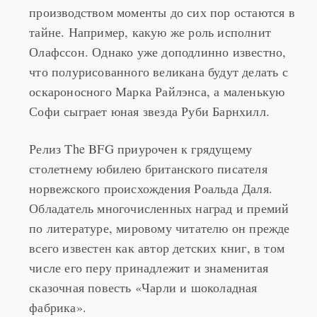
текущего года, некоторые связанные с ее
производством моменты до сих пор остаются в
тайне. Например, какую же роль исполнит
Олафссон. Однако уже доподлинно известно,
что полурисованного великана будут делать с
оскароносного Марка Райлэнса, а маленькую
Софи сыграет юная звезда Руби Барнхилл.
Релиз The BFG приурочен к грядущему
столетнему юбилею британского писателя
норвежского происхождения Роальда Даля.
Обладатель многочисленных наград и премий
по литературе, мировому читателю он прежде
всего известен как автор детских книг, в том
числе его перу принадлежит и знаменитая
сказочная повесть «Чарли и шоколадная